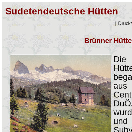
Sudetendeutsche Hütten
|
Drucka
Brünner Hütte
Die
Hüt
bega
aus 
Cent
DuÖ
wurd
und
Subv