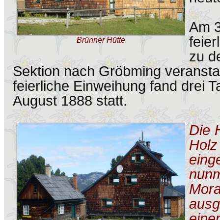
Am 3
feie
Brünner Hütte
zu d
Sektion nach Gröbming veranstal
feierliche Einweihung fand drei 
August 1888 statt.
Die 
Hol
ein
nun
Mora
ausg
ein