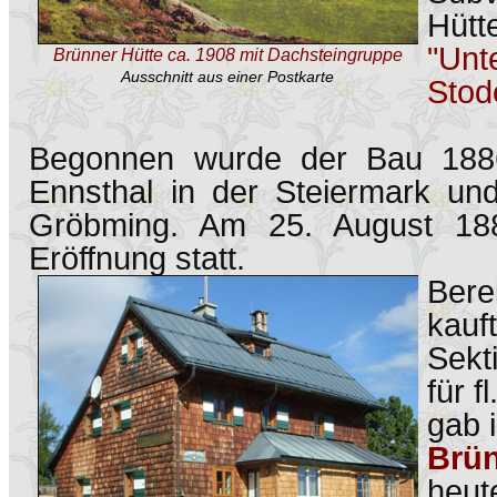
Hüt
"Unt
Brünner Hütte ca. 1908 mit Dachsteingruppe
Ausschnitt aus einer Postkarte
Stod
Begonnen wurde der Bau 188
Ennsthal in der Steiermark und
Gröbming. Am 25. August 1887
Eröffnung statt.
Berei
kauf
Sekt
für f
gab 
Brün
heut