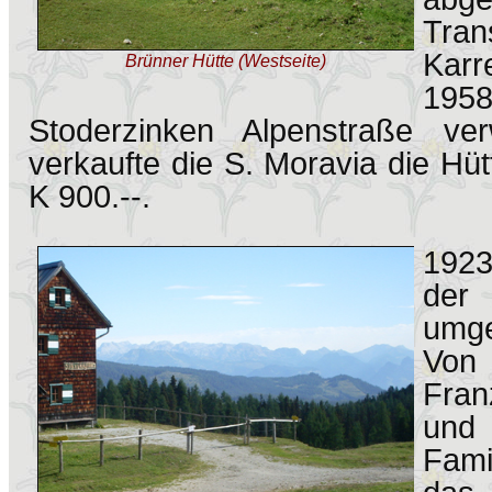
Tra
Karr
Brünner Hütte (Westseite)
195
Stoderzinken Alpenstraße ve
verkaufte die S. Moravia die Hüt
K 900.--.
1923
der
umge
Von 
Fran
und
Fami