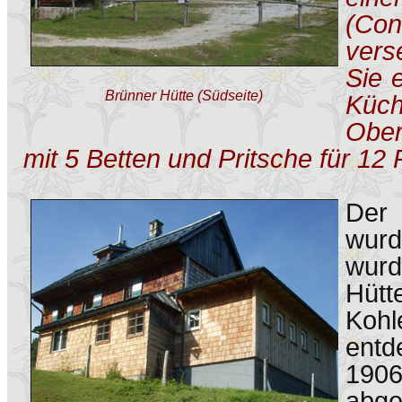
(Con
vers
Sie 
Brünner Hütte (Südseite)
Küch
Obe
mit 5 Betten und Pritsche für 12
Der
wurd
wur
H
Koh
ent
190
abg